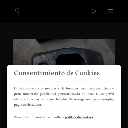
Consentimiento de Cookies
Utilizamos cookies propias y de terceros para fines analíticos y
para mostrarle publicidad personalizada en base a un perfil
elaborado a partir de sus hábitos de navegación (por ejemplo,
páginas visitadas).
Martillo de estilo Catalán
Para más información consulte la
política de cookies
.
por
Efrén Cofiné
|
Jul 9, 2016
|
Martillos
,
Martillos de
estilo catalán