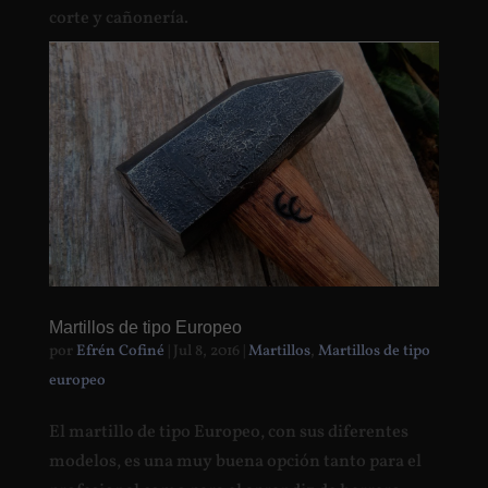
corte y cañonería.
Martillos de tipo Europeo
por
Efrén Cofiné
|
Jul 8, 2016
|
Martillos
,
Martillos de tipo
europeo
El martillo de tipo Europeo, con sus diferentes
modelos, es una muy buena opción tanto para el