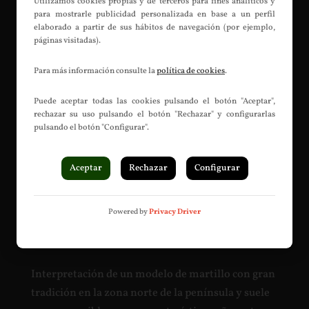
Utilizamos cookies propias y de terceros para fines analíticos y
los herreros del país del sol naciente.
para mostrarle publicidad personalizada en base a un perfil
elaborado a partir de sus hábitos de navegación (por ejemplo,
páginas visitadas).
Para más información consulte la
política de cookies
.
Puede aceptar todas las cookies pulsando el botón "Aceptar",
rechazar su uso pulsando el botón "Rechazar" y configurarlas
pulsando el botón "Configurar".
Aceptar
Rechazar
Configurar
Martillos «Astures»
Powered by
Privacy Driver
por
Efrén Cofiné
|
Jul 9, 2016
|
Martillos
,
Martillos
“astures”
Interpretación de un modelo de martillo con gran
tradición en la zona norte de la península y suele