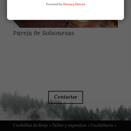
Powered by
Privacy Driver
Pareja de Solsonesas
Contactar
Cuchillos de forja
>
Taller y expositor
>
Cuchillería
>