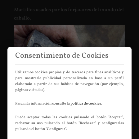
Martillos usados por los forjadores del mundo del
caballo.
Consentimiento de Cookies
Utilizamos cookies propias y de terceros para fines analíticos y
para mostrarle publicidad personalizada en base a un perfil
elaborado a partir de sus hábitos de navegación (por ejemplo,
páginas visitadas).
Para más información consulte la
política de cookies
.
Martillos Israelitas
por
Efrén Cofiné
|
Jul 9, 2016
|
Martillos
,
Martillos
Puede aceptar todas las cookies pulsando el botón "Aceptar",
israelitas
rechazar su uso pulsando el botón "Rechazar" y configurarlas
pulsando el botón "Configurar".
Interpretación del conocido martillo de modelo