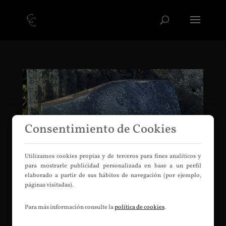
Consentimiento de Cookies
Utilizamos cookies propias y de terceros para fines analíticos y
para mostrarle publicidad personalizada en base a un perfil
elaborado a partir de sus hábitos de navegación (por ejemplo,
páginas visitadas).
Kozuchi de 1300gr
Para más información consulte la
política de cookies
.
por
Efrén Cofiné
|
Jul 11, 2016