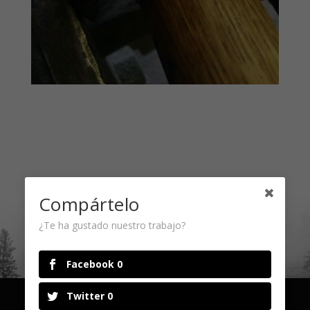
Compártelo
Contactar
¿Te ha gustado nuestro trabajo?
Facebook
0
Cuchillos de forja
>
Taller y expositor
>
Proyectos
>
Twitter
0
Equipamiento
>
Martillos
>
Martillos japoneses
>