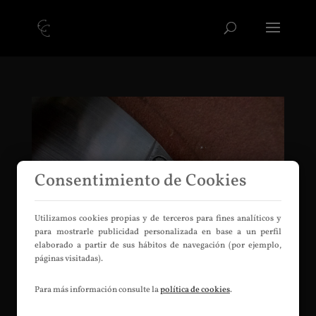
Consentimiento de Cookies
Utilizamos cookies propias y de terceros para fines analíticos y
para mostrarle publicidad personalizada en base a un perfil
elaborado a partir de sus hábitos de navegación (por ejemplo,
páginas visitadas).
Pareja de Solsonesas
Para más información consulte la
política de cookies
.
por
Efrén Cofiné
|
Jul 11, 2016